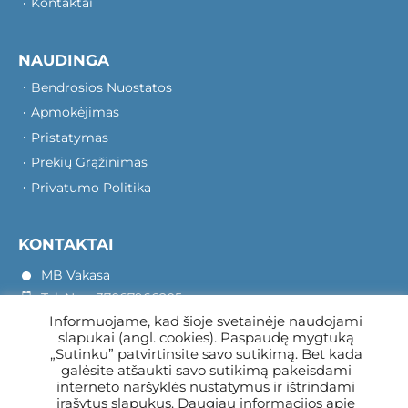
Kontaktai
NAUDINGA
Bendrosios Nuostatos
Apmokėjimas
Pristatymas
Prekių Grąžinimas
Privatumo Politika
KONTAKTAI
MB Vakasa
Tel. Nr.: +37067966205
Informuojame, kad šioje svetainėje naudojami
Rotušės A. 16, Kretinga 97140
slapukai (angl. cookies). Paspaudę mygtuką
„Sutinku” patvirtinsite savo sutikimą. Bet kada
galėsite atšaukti savo sutikimą pakeisdami
interneto naršyklės nustatymus ir ištrindami
įrašytus slapukus. Daugiau informacijos apie