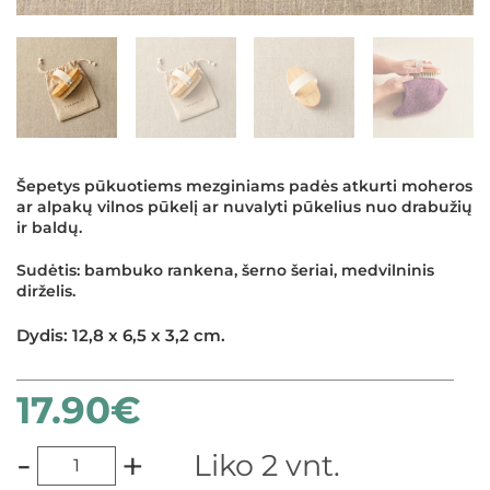
Šepetys pūkuotiems mezginiams padės atkurti moheros
ar alpakų vilnos pūkelį ar nuvalyti pūkelius nuo drabužių
ir baldų.
Sudėtis: bambuko rankena, šerno šeriai, medvilninis
dirželis.
Dydis: 12,8 x 6,5 x 3,2 cm.
17.90
€
×
-
+
Liko 2 vnt.