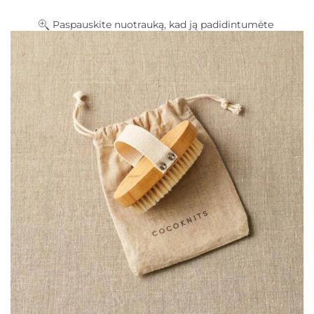
Paspauskite nuotrauką, kad ją padidintumėte