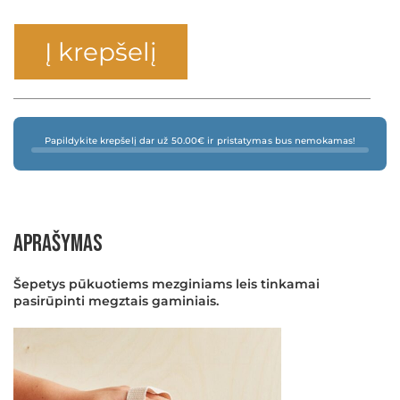
Į krepšelį
Papildykite krepšelį dar už 50.00€ ir pristatymas bus nemokamas!
Aprašymas
Šepetys pūkuotiems mezginiams leis tinkamai
pasirūpinti megztais gaminiais.