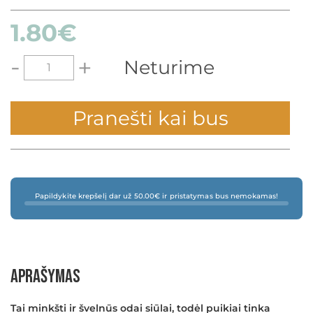
1.80
€
-
+
Neturime
Pranešti kai bus
Papildykite krepšelį dar už 50.00€ ir pristatymas bus nemokamas!
×
Aprašymas
Tai minkšti ir švelnūs odai siūlai, todėl puikiai tinka