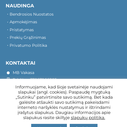
NAUDINGA
Bendrosios Nuostatos
Apmokėjimas
Pristatymas
Prekių Grąžinimas
Privatumo Politika
KONTAKTAI
MB Vakasa
Tel. Nr.: +37067966205
Informuojame, kad šioje svetainėje naudojami
Rotušės A. 16, Kretinga 97140
slapukai (angl. cookies). Paspaudę mygtuką
„Sutinku” patvirtinsite savo sutikimą. Bet kada
galėsite atšaukti savo sutikimą pakeisdami
interneto naršyklės nustatymus ir ištrindami
įrašytus slapukus. Daugiau informacijos apie
slapukus rasite skiltyje
slapukų politika.