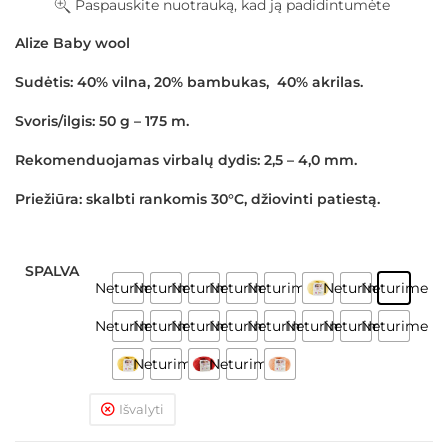
Paspauskite nuotrauką, kad ją padidintumėte
Alize Baby wool
Sudėtis:
40% vilna, 20% bambukas, 40% akrilas.
Svoris/ilgis:
50 g – 175 m.
Rekomenduojamas virbalų dydis:
2,5 – 4,0 mm.
Priežiūra:
skalbti rankomis 30°C, džiovinti patiestą.
SPALVA
Neturime
Neturime
Neturime
Neturime
Neturime
Neturime
Neturime
Neturime
Neturime
Neturime
Neturime
Neturime
Neturime
Neturime
Neturime
Neturime
Neturime
Išvalyti