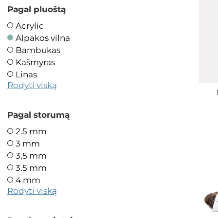
Pagal pluoštą
Acrylic
Alpakos vilna
Bambukas
Kašmyras
Linas
Rodyti viską
Pagal storumą
2.5 mm
3 mm
3,5 mm
3.5 mm
4 mm
Rodyti viską