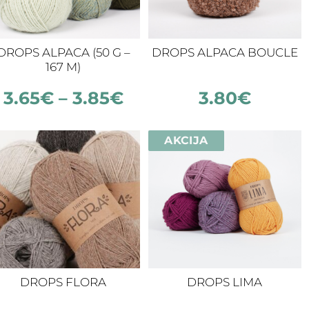
DROPS ALPACA (50 G –
DROPS ALPACA BOUCLE
167 M)
3.65
€
–
3.85
€
3.80
€
AKCIJA
DROPS FLORA
DROPS LIMA