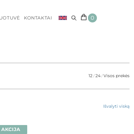
0
DUOTUVĖ
KONTAKTAI
12
24
Visos prekės
Išvalyti viską
AKCIJA