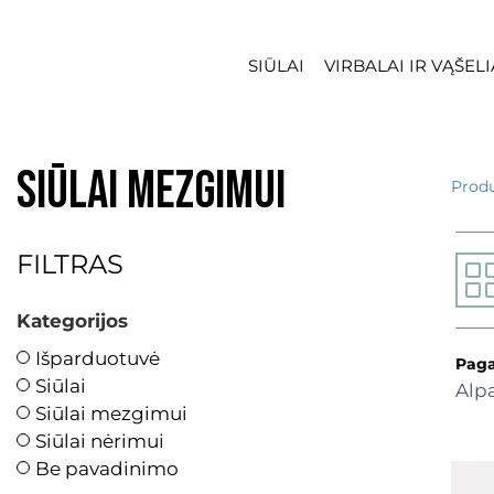
SIŪLAI
VIRBALAI IR VĄŠELI
Siūlai mezgimui
Produ
FILTRAS
Kategorijos
Išparduotuvė
Paga
Siūlai
Alpa
Siūlai mezgimui
Siūlai nėrimui
Be pavadinimo