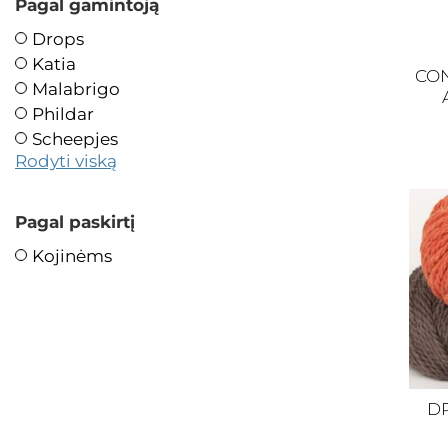
Pagal gamintoją
Drops
Katia
CON
Malabrigo
Phildar
Scheepjes
Rodyti viską
Pagal paskirtį
Kojinėms
DR