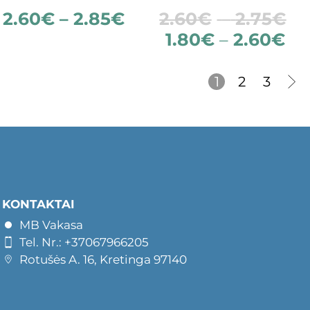
2.60
€
–
2.85
€
2.60
€
–
2.75
€
1.80
€
–
2.60
€
1
2
3
KONTAKTAI
MB Vakasa
Tel. Nr.: +37067966205
Rotušės A. 16, Kretinga 97140