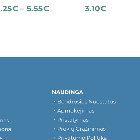
.25
€
–
5.55
€
3.10
€
NAUDINGA
Bendrosios Nuostatos
Apmokėjimas
Pristatymas
onės
Prekių Grąžinimas
ponai
Privatumo Politika
e