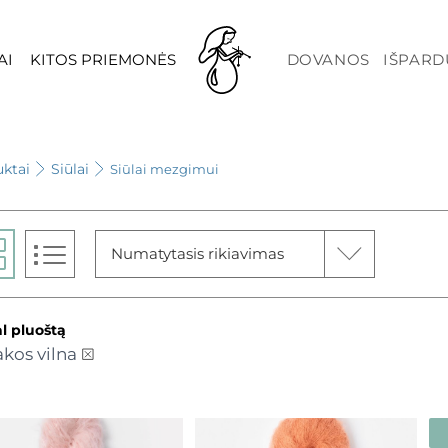
AI
KITOS PRIEMONĖS
DOVANOS
IŠPAR
ktai
Siūlai
Siūlai mezgimui
Numatytasis rikiavimas
l pluoštą
kos vilna