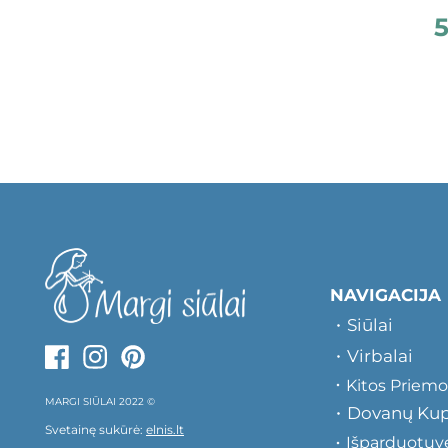
5
NAVIGACIJA
Siūlai
Virbalai
Kitos Priem
MARGI SIŪLAI 2022 ©
Dovanų Ku
Svetainę sukūrė:
elnis.lt
Išparduotuv