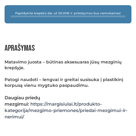
Papildykite krepšelį dar už 50.00€ ir pristatymas bus nemokamas!
Aprašymas
Matavimo juosta – būtinas aksesuaras jūsų mezginių
krepšyje.
Patogi naudoti – lengvai ir greitai susisuka į plastikinį
korpusą vienu mygtuko paspaudimu.
Daugiau priedų
mezgimui:
https://margisiulai.lt/produkto-
kategorija/mezgimo-priemones/priedai-mezgimui-ir-
nerimui/