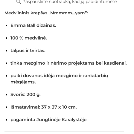
Paspauskite nuotrauką, kad ją padidintumėte
Medvilninis krepšys „Mmmmm…yarn”:
Emma Ball dizainas.
100 % medvilnė.
talpus ir tvirtas.
tinka mezgimo ir nėrimo projektams bei kasdienai.
puiki dovanos idėja mezgimo ir rankdarbių
mėgėjams.
Svoris: 200 g.
Išmatavimai: 37 x 37 x 10 cm.
×
pagaminta Jungtinėje Karalystėje.