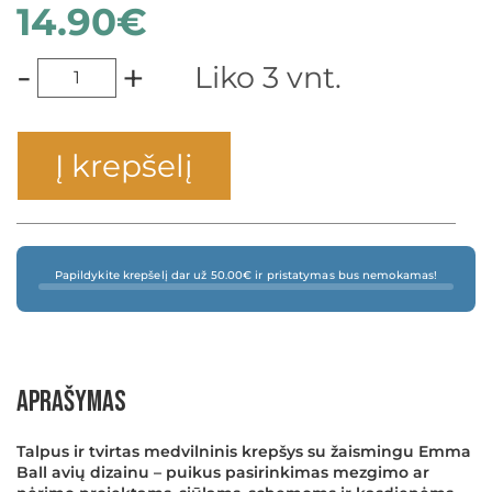
14.90
€
-
+
Liko 3 vnt.
Į krepšelį
Papildykite krepšelį dar už 50.00€ ir pristatymas bus nemokamas!
Aprašymas
Talpus ir tvirtas medvilninis krepšys su žaismingu Emma
Ball avių dizainu – puikus pasirinkimas mezgimo ar