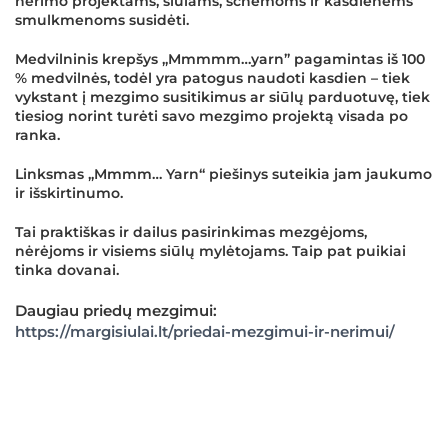
nėrimo projektams, siūlams, schemoms ir kasdienėms
smulkmenoms susidėti.
Medvilninis krepšys „Mmmmm…yarn” pagamintas iš 100
% medvilnės, todėl yra patogus naudoti kasdien – tiek
vykstant į mezgimo susitikimus ar siūlų parduotuvę, tiek
tiesiog norint turėti savo mezgimo projektą visada po
ranka.
Linksmas „Mmmm… Yarn“ piešinys suteikia jam jaukumo
ir išskirtinumo.
Tai praktiškas ir dailus pasirinkimas mezgėjoms,
nėrėjoms ir visiems siūlų mylėtojams. Taip pat puikiai
tinka dovanai.
Daugiau priedų mezgimui:
https://margisiulai.lt/priedai-mezgimui-ir-nerimui/