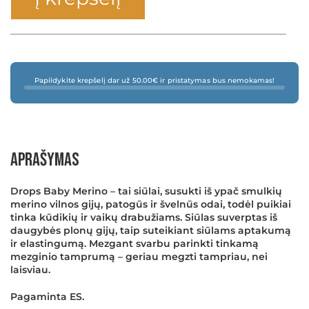
Papildykite krepšelį dar už 50.00€ ir pristatymas bus nemokamas!
Aprašymas
Drops Baby Merino – tai siūlai, susukti iš ypač smulkių
merino vilnos gijų, patogūs ir švelnūs odai, todėl puikiai
tinka kūdikių ir vaikų drabužiams. Siūlas suverptas iš
daugybės plonų gijų, taip suteikiant siūlams aptakumą
ir elastingumą. Mezgant svarbu parinkti tinkamą
mezginio tamprumą – geriau megzti tampriau, nei
laisviau.
Pagaminta ES.