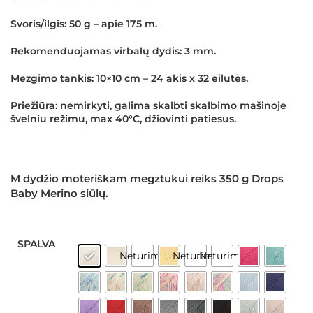
Svoris/ilgis:
50 g – apie 175 m.
Rekomenduojamas virbalų dydis:
3 mm.
Mezgimo tankis:
10×10 cm – 24 akis x 32 eilutės.
Priežiūra:
nemirkyti, galima skalbti skalbimo mašinoje
švelniu režimu, max 40°C, džiovinti patiesus.
M dydžio moteriškam megztukui reiks 350 g Drops
Baby Merino siūlų.
SPALVA
Neturime
Neturime
Neturime