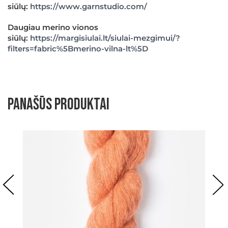
siūlų:
https://www.garnstudio.com/
Daugiau merino vionos
siūlų:
https://margisiulai.lt/siulai-mezgimui/?
filters=fabric%5Bmerino-vilna-lt%5D
Panašūs produktai