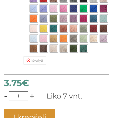
Išvalyti
3.75
€
-
+
Liko 7 vnt.
Į krepšelį