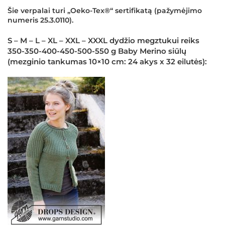
Šie verpalai turi „Oeko-Tex®“ sertifikatą (pažymėjimo
numeris 25.3.0110).
×
S – M – L – XL – XXL – XXXL dydžio megztukui reiks
350-350-400-450-500-550 g Baby Merino siūlų
(mezginio tankumas 10×10 cm: 24 akys x 32 eilutės):