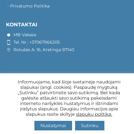
Privatumo Politika
KONTAKTAI
MB Vakasa
Tel. Nr.: +37067966205
Rotušės A. 16, Kretinga 97140
Informuojame, kad šioje svetainėje naudojami
slapukai (angl. cookies). Paspaudę mygtuką
„Sutinku” patvirtinsite savo sutikimą. Bet kada
galėsite atšaukti savo sutikimą pakeisdami
interneto naršyklės nustatymus ir ištrindami
įrašytus slapukus. Daugiau informacijos apie
slapukus rasite skiltyje
slapukų politika.
Nustatymai
Sutinku