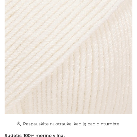
Paspauskite nuotrauką, kad ją padidintumėte
Sudėtis:
100% merino vilna.