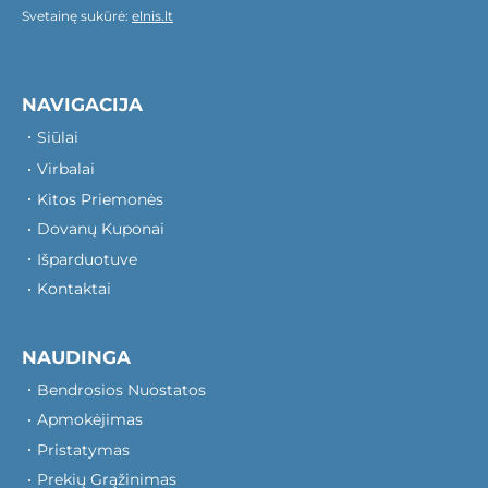
Svetainę sukūrė:
elnis.lt
NAVIGACIJA
Siūlai
Virbalai
Kitos Priemonės
Dovanų Kuponai
Išparduotuve
Kontaktai
NAUDINGA
Bendrosios Nuostatos
Apmokėjimas
Pristatymas
Prekių Grąžinimas