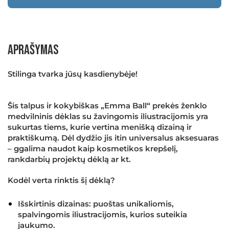
Aprašymas
Stilinga tvarka jūsų kasdienybėje!
×
Šis talpus ir kokybiškas „Emma Ball“ prekės ženklo
medvilninis dėklas su žavingomis iliustracijomis yra
sukurtas tiems, kurie vertina menišką dizainą ir
praktiškumą. Dėl dydžio jis itin universalus aksesuaras
– ggalima naudot kaip kosmetikos krepšelį,
rankdarbių projektų dėklą ar kt.
Kodėl verta rinktis šį dėklą?
Išskirtinis dizainas:
puoštas unikaliomis,
spalvingomis iliustracijomis, kurios suteikia
jaukumo.