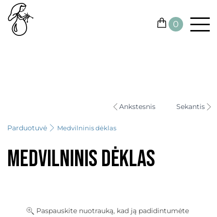
0
SIŪLAI
KONTAKTAI
Ankstesnis
Sekantis
VIRBALAI IR VĄŠELIAI
Parduotuvė
Medvilninis dėklas
KITOS PRIEMONĖS
Medvilninis dėklas
DOVANŲ KUPONAI
IŠPARDUOTUVĖ
Paspauskite nuotrauką, kad ją padidintumėte