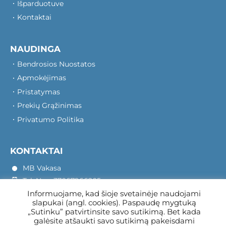
Išparduotuve
Kontaktai
NAUDINGA
Bendrosios Nuostatos
Apmokėjimas
Pristatymas
Prekių Grąžinimas
Privatumo Politika
KONTAKTAI
MB Vakasa
Tel. Nr.: +37067966205
Informuojame, kad šioje svetainėje naudojami
Rotušės A. 16, Kretinga 97140
slapukai (angl. cookies). Paspaudę mygtuką
„Sutinku” patvirtinsite savo sutikimą. Bet kada
galėsite atšaukti savo sutikimą pakeisdami