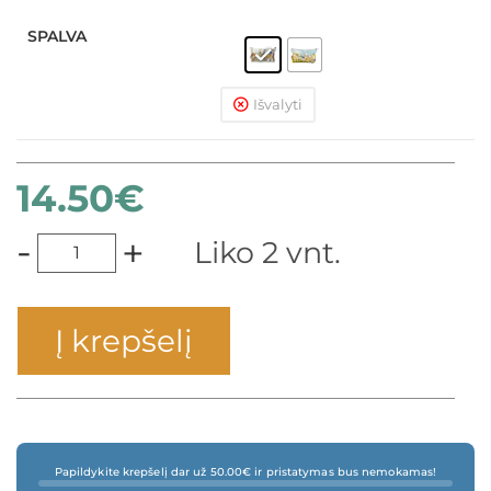
SPALVA
Išvalyti
14.50
€
-
+
Liko 2 vnt.
Į krepšelį
Papildykite krepšelį dar už 50.00€ ir pristatymas bus nemokamas!