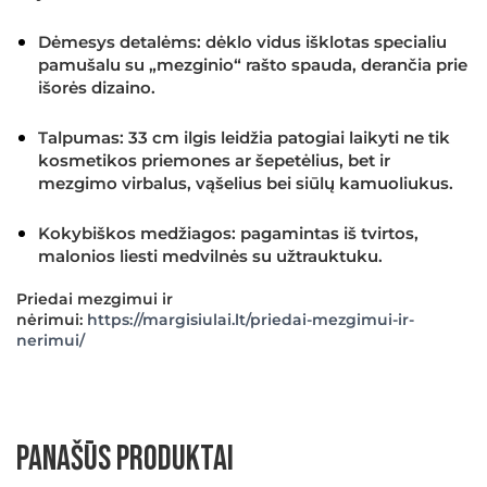
Dėmesys detalėms:
dėklo vidus išklotas specialiu
pamušalu su „mezginio“ rašto spauda, derančia prie
išorės dizaino.
Talpumas:
33 cm ilgis leidžia patogiai laikyti ne tik
kosmetikos priemones ar šepetėlius, bet ir
mezgimo virbalus, vąšelius bei siūlų kamuoliukus.
Kokybiškos medžiagos:
pagamintas iš tvirtos,
malonios liesti medvilnės su užtrauktuku.
Priedai mezgimui ir
nėrimui:
https://margisiulai.lt/priedai-mezgimui-ir-
nerimui/
Panašūs produktai