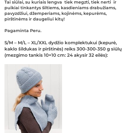
Tai siūlai, su kuriais lengva tiek megzti, tiek nerti ir
puikiai tinkantys šiltiems, kasdieniams drabužiams,
pavyzdžiui, džemperiams, kojinėms, kepurėms,
pirštinėms ir daugeliui kitų!
Pagaminta Peru.
S/M – M/L – XL/XXL dydžio komplektukui (kepurė,
kaklo šildukas ir pirštinės) reiks 300-300-350 g siūlų
(mezgimo tankis 10×10 cm: 24 akysir 32 eilės):
×