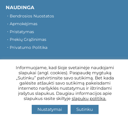
NAUDINGA
Bendrosios Nuostatos
Apmokėjimas
Pristatymas
Prekių Grąžinimas
Privatumo Politika
KONTAKTAI
Informuojame, kad šioje svetainėje naudojami
slapukai (angl. cookies). Paspaudę mygtuką
MB Vakasa
„Sutinku” patvirtinsite savo sutikimą. Bet kada
Tel. Nr.: +37067966205
galėsite atšaukti savo sutikimą pakeisdami
interneto naršyklės nustatymus ir ištrindami
Rotušės A. 16, Kretinga 97140
įrašytus slapukus. Daugiau informacijos apie
slapukus rasite skiltyje
slapukų politika.
Nustatymai
Sutinku