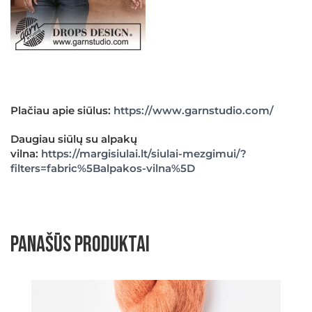
Plačiau apie siūlus:
https://www.garnstudio.com/
Daugiau siūlų su alpakų
vilna:
https://margisiulai.lt/siulai-mezgimui/?
filters=fabric%5Balpakos-vilna%5D
Panašūs produktai