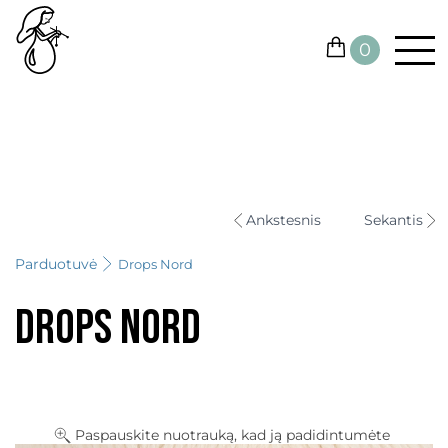
0
SIŪLAI
KONTAKTAI
Ankstesnis
Sekantis
VIRBALAI IR VĄŠELIAI
Parduotuvė
Drops Nord
KITOS PRIEMONĖS
Drops Nord
DOVANŲ KUPONAI
IŠPARDUOTUVĖ
Paspauskite nuotrauką, kad ją padidintumėte