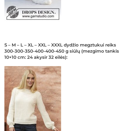
S – M – L – XL – XXL – XXXL dydžio megztukui reiks
300-300-350-400-400-450 g siūlų (mezgimo tankis
10×10 cm: 24 akysir 32 eilės):