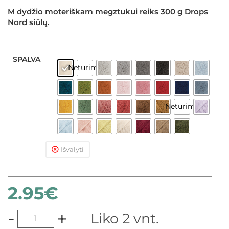
M dydžio moteriškam megztukui reiks 300 g Drops
Nord siūlų.
SPALVA
Neturime
Neturime
Išvalyti
2.95
€
-
+
Liko 2 vnt.