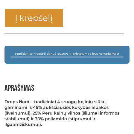
Į krepšelį
Papildykite krepšelį dar už 50.00€ ir pristatymas bus nemokamas!
Aprašymas
Drops Nord – tradiciniai 4 sruogų kojinių siūlai,
gaminami iš 45% aukščiausios kokybės alpakos
(švelnumui), 25% Peru kalnų vilnos (šilumai ir formos
stabilumui) ir 30% poliamido (stiprumui ir
ilgaamžiškumui).