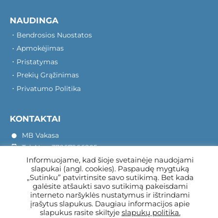
NAUDINGA
Bendrosios Nuostatos
Apmokėjimas
Pristatymas
Prekių Grąžinimas
Privatumo Politika
KONTAKTAI
MB Vakasa
Tel. Nr.: +37067966205
Informuojame, kad šioje svetainėje naudojami
Rotušės A. 16, Kretinga 97140
slapukai (angl. cookies). Paspaudę mygtuką
„Sutinku” patvirtinsite savo sutikimą. Bet kada
galėsite atšaukti savo sutikimą pakeisdami
interneto naršyklės nustatymus ir ištrindami
įrašytus slapukus. Daugiau informacijos apie
slapukus rasite skiltyje
slapukų politika.