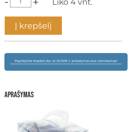
-
+
Liko 4 vnt.
Į krepšelį
Papildykite krepšelį dar už 50.00€ ir pristatymas bus nemokamas!
Aprašymas
×