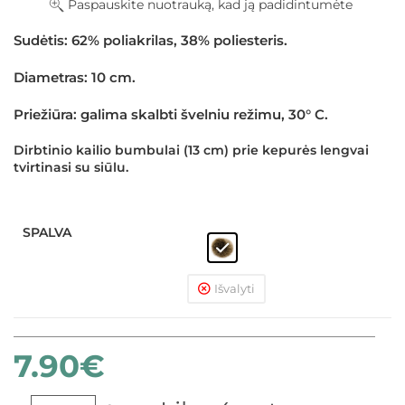
Paspauskite nuotrauką, kad ją padidintumėte
Sudėtis: 62% poliakrilas, 38% poliesteris.
Diametras: 10 cm.
Priežiūra: galima skalbti švelniu režimu, 30° C.
Dirbtinio kailio bumbulai (13 cm) prie kepurės lengvai
tvirtinasi su siūlu.
SPALVA
Išvalyti
7.90
€