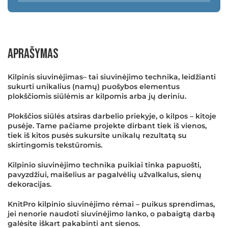
Aprašymas
Kilpinis siuvinėjimas– tai siuvinėjimo technika, leidžianti
sukurti unikalius (namų) puošybos elementus
plokščiomis siūlėmis ar kilpomis arba jų deriniu.
Plokščios siūlės atsiras darbelio priekyje, o kilpos – kitoje
pusėje. Tame pačiame projekte dirbant tiek iš vienos,
tiek iš kitos pusės sukursite unikalų rezultatą su
skirtingomis tekstūromis.
Kilpinio siuvinėjimo technika puikiai tinka papuošti,
pavyzdžiui, maišelius ar pagalvėlių užvalkalus, sienų
dekoracijas.
KnitPro kilpinio siuvinėjimo rėmai – puikus sprendimas,
jei nenorie naudoti siuvinėjimo lanko, o pabaigtą darbą
galėsite iškart pakabinti ant sienos.