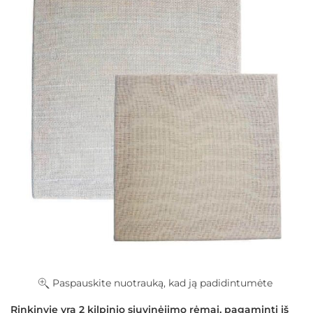
Paspauskite nuotrauką, kad ją padidintumėte
Rinkinyje yra 2 kilpinio siuvinėjimo rėmai, pagaminti iš