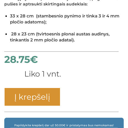
pušies ir aptraukti skirtingais audeklais:
33 x 28 cm (stambesnio pynimo ir tinka 3 ir 4 mm
pločio adatoms);
28 x 23 cm (tvirtoesnis plonai austas audinys,
tinkantis 2 mm pločio adatai).
28.75
€
×
Liko 1 vnt.
Į krepšelį
Papildykite krepšelį dar už 50.00€ ir pristatymas bus nemokamas!