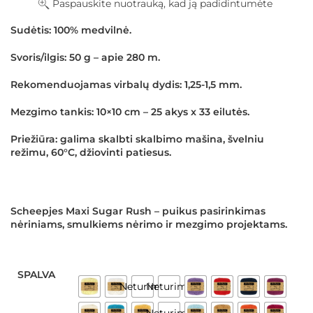
Paspauskite nuotrauką, kad ją padidintumėte
Sudėtis:
100% medvilnė.
Svoris/ilgis:
50 g – apie 280 m.
Rekomenduojamas virbalų dydis:
1,25-1,5 mm.
Mezgimo tankis:
10×10 cm – 25 akys x 33 eilutės.
Priežiūra:
galima skalbti skalbimo mašina, švelniu
režimu, 60°C, džiovinti patiesus.
Scheepjes Maxi Sugar Rush – puikus pasirinkimas
nėriniams, smulkiems nėrimo ir mezgimo projektams.
SPALVA
Neturime
Neturime
Neturime