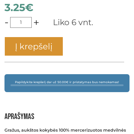
3.25
€
-
+
Liko 6 vnt.
Į krepšelį
Papildykite krepšelį dar už 50.00€ ir pristatymas bus nemokamas!
×
Aprašymas
Gražus, aukštos kokybės 100% mercerizuotos medvilnės