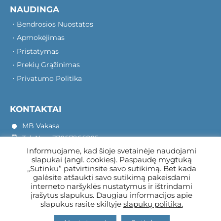
NAUDINGA
Bendrosios Nuostatos
Apmokėjimas
Pristatymas
Prekių Grąžinimas
Privatumo Politika
KONTAKTAI
MB Vakasa
Tel. Nr.: +37067966205
Informuojame, kad šioje svetainėje naudojami
Rotušės A. 16, Kretinga 97140
slapukai (angl. cookies). Paspaudę mygtuką
„Sutinku” patvirtinsite savo sutikimą. Bet kada
galėsite atšaukti savo sutikimą pakeisdami
interneto naršyklės nustatymus ir ištrindami
įrašytus slapukus. Daugiau informacijos apie
slapukus rasite skiltyje
slapukų politika.