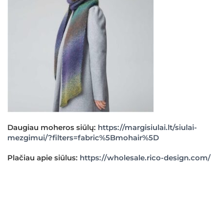
Daugiau moheros siūlų:
https://margisiulai.lt/siulai-
mezgimui/?filters=fabric%5Bmohair%5D
Plačiau apie siūlus:
https://wholesale.rico-design.com/