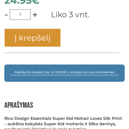
24.95
€
-
+
Liko 3 vnt.
Į krepšelį
Papildykite krepšelį dar už 50.00€ ir pristatymas bus nemokamas!
Aprašymas
Rico Design Essentials Super Kid Mohair Loves Silk Print
– aukštos kokybės Super Kid moherio ir šilko derinys,