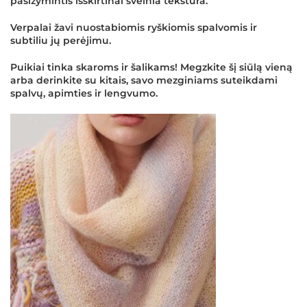
pasižymintis išskirtinai švelnia tekstūra.
Verpalai žavi nuostabiomis ryškiomis spalvomis ir
subtiliu jų perėjimu.
Puikiai tinka skaroms ir šalikams! Megzkite šį siūlą vieną
arba derinkite su kitais, savo mezginiams suteikdami
spalvų, apimties ir lengvumo.