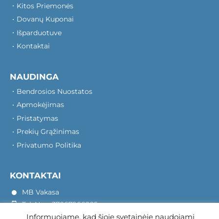
Kitos Priemonės
Dovanų Kuponai
Išparduotuve
Kontaktai
NAUDINGA
Bendrosios Nuostatos
Apmokėjimas
Pristatymas
Prekių Grąžinimas
Privatumo Politika
KONTAKTAI
MB Vakasa
Tel. Nr.: +37067966205
Informuojame, kad šioje svetainėje naudojami
Rotušės A. 16, Kretinga 97140