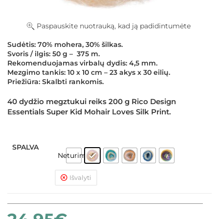
Paspauskite nuotrauką, kad ją padidintumėte
Sudėtis: 70% mohera, 30% šilkas.
Svoris / ilgis: 50 g – 375 m.
Rekomenduojamas virbalų dydis: 4,5 mm.
Mezgimo tankis: 10 x 10 cm – 23 akys x 30 eilių.
Priežiūra: Skalbti rankomis.
40 dydžio megztukui reiks 200 g Rico Design
Essentials Super Kid Mohair Loves Silk Print.
SPALVA
Neturime
Išvalyti