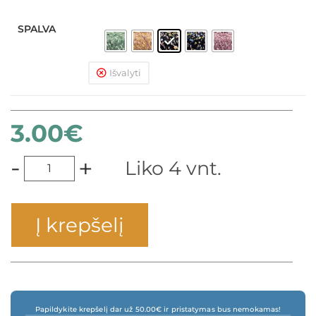
SPALVA
Išvalyti
3.00
€
-
+
Liko 4 vnt.
Į krepšelį
Papildykite krepšelį dar už 50.00€ ir pristatymas bus nemokamas!