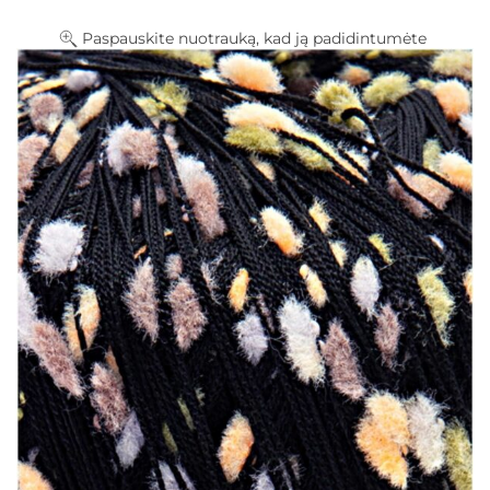
Paspauskite nuotrauką, kad ją padidintumėte