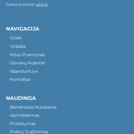
Svetainę sukūrė:
elnis.lt
NAVIGACIJA
Siūlai
Virbalai
Kitos Priemonės
Dovanų Kuponai
Išparduotuve
Kontaktai
NAUDINGA
Bendrosios Nuostatos
Apmokėjimas
Pristatymas
Prekių Grąžinimas