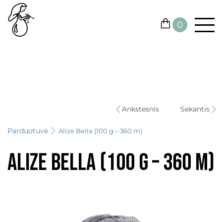
0
SIŪLAI
KONTAKTAI
Ankstesnis
Sekantis
VIRBALAI IR VĄŠELIAI
Parduotuvė
Alize Bella (100 g – 360 m)
KITOS PRIEMONĖS
Alize Bella (100 g – 360 m)
DOVANŲ KUPONAI
IŠPARDUOTUVĖ