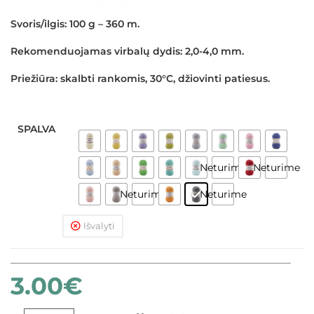
Svoris/ilgis:
100 g – 360 m.
Rekomenduojamas virbalų dydis:
2,0-4,0 mm.
Priežiūra:
skalbti rankomis, 30°C, džiovinti patiesus.
SPALVA
Neturime
Neturime
Neturime
Neturime
Išvalyti
3.00
€