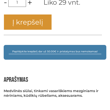
-
+
Liko 29 vnt.
Į krepšelį
Papildykite krepšelį dar už 50.00€ ir pristatymas bus nemokamas!
×
Aprašymas
Medvilnės siūlai, tinkami vasariškiems mezginiams ir
nėriniams, kūdikių rūbeliams, aksesuarams.