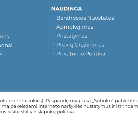
NAUDINGA
Bendrosios Nuostatos
Apmokėjimas
Pristatymas
onės
Prekių Grąžinimas
ponai
Privatumo Politika
e
ukai (angl. cookies). Paspaudę mygtuką „Sutinku” patvirtinsi
ikimą pakeisdami interneto naršyklės nustatymus ir ištrindam
s rasite skiltyje
slapukų politika.