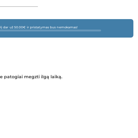
elį dar už 50.00€ ir pristatymas bus nemokamas!
 patogiai megzti ilgą laiką.