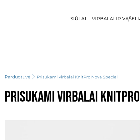
SIŪLAI
VIRBALAI IR VĄŠELI
Parduotuvė
Prisukami virbalai KnitPro Nova Special
Prisukami virbalai KnitPro