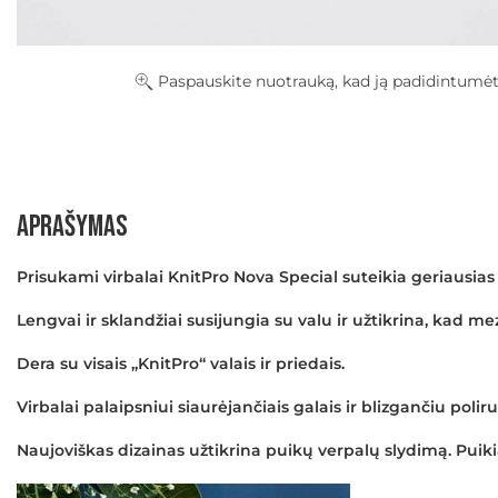
Paspauskite nuotrauką, kad ją padidintumė
Aprašymas
Prisukami virbalai KnitPro Nova Special suteikia geriausias
Lengvai ir sklandžiai susijungia su valu ir užtikrina, kad me
Dera su visais „KnitPro“ valais ir priedais.
Virbalai palaipsniui siaurėjančiais galais ir blizgančiu polir
Naujoviškas dizainas užtikrina puikų verpalų slydimą. Puiki