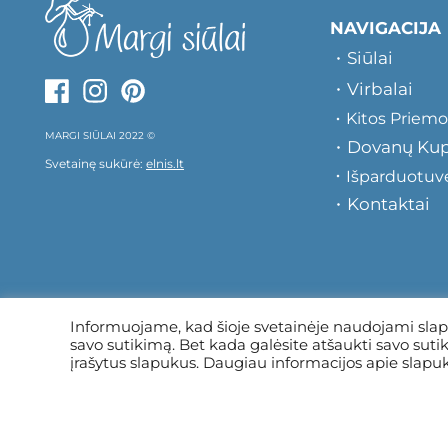
NAVIGACIJA
Siūlai
Virbalai
Kitos Priem
MARGI SIŪLAI 2022 ©
Dovanų Ku
Svetainę sukūrė:
elnis.lt
Išparduotuv
Kontaktai
Informuojame, kad šioje svetainėje naudojami slap
savo sutikimą. Bet kada galėsite atšaukti savo sut
įrašytus slapukus. Daugiau informacijos apie slapuku