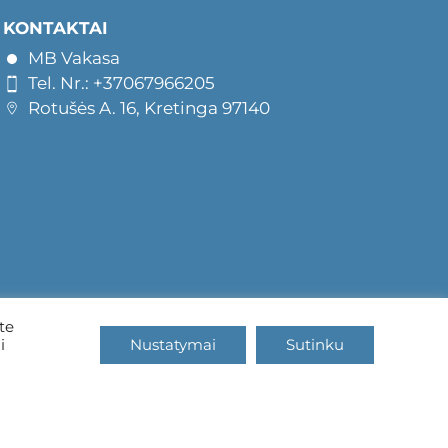
KONTAKTAI
MB Vakasa
Tel. Nr.: +37067966205
Rotušės A. 16, Kretinga 97140
te
i
Nustatymai
Sutinku