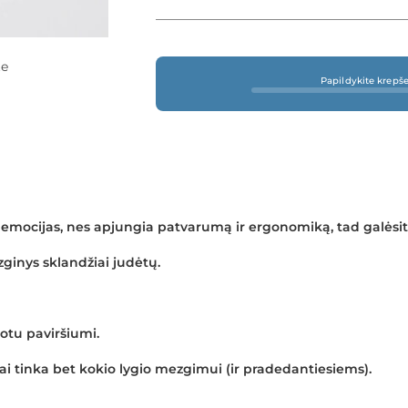
te
Papildykite krepš
 emocijas, nes apjungia patvarumą ir ergonomiką, tad galėsite
zginys sklandžiai judėtų.
uotu paviršiumi.
ai tinka bet kokio lygio mezgimui (ir pradedantiesiems).