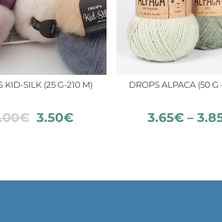
KID-SILK (25 G-210 M)
DROPS ALPACA (50 G –
.00
€
3.50
€
3.65
€
–
3.8