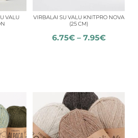
U VALU
VIRBALAI SU VALU KNITPRO NOVA
P
ON
(25 CM)
6.75
€
–
7.95
€