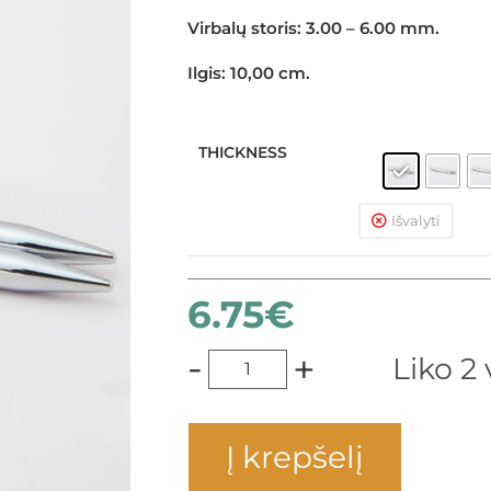
Virbalų storis:
3.00 – 6.00 mm.
Ilgis:
10,00 cm.
THICKNESS
Išvalyti
6.75
€
-
+
Liko 2 
Į krepšelį