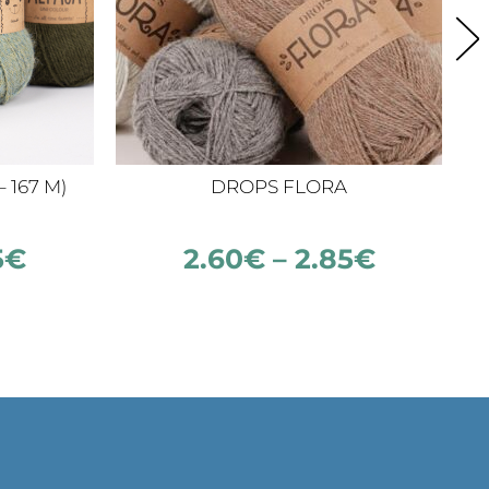
 167 M)
DROPS FLORA
5
€
2.60
€
–
2.85
€