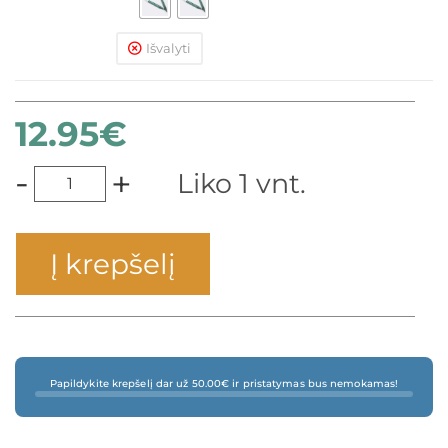
Išvalyti
12.95
€
-
+
Liko 1 vnt.
Į krepšelį
Papildykite krepšelį dar už 50.00€ ir pristatymas bus nemokamas!