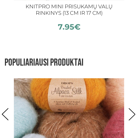
KNITPRO MINI PRISUKAMŲ VALŲ
P
RINKINYS (13 CM IR 17 CM)
7.95
€
Populiariausi produktai