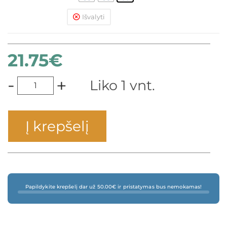
Išvalyti
21.75
€
-
+
Liko 1 vnt.
Į krepšelį
Papildykite krepšelį dar už 50.00€ ir pristatymas bus nemokamas!