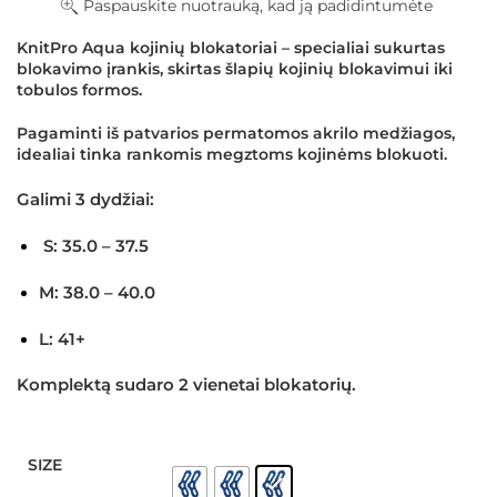
Paspauskite nuotrauką, kad ją padidintumėte
KnitPro Aqua kojinių blokatoriai – specialiai sukurtas
blokavimo įrankis, skirtas šlapių kojinių blokavimui iki
tobulos formos.
Pagaminti iš patvarios permatomos akrilo medžiagos,
idealiai tinka rankomis megztoms kojinėms blokuoti.
Galimi 3 dydžiai:
S: 35.0 – 37.5
M: 38.0 – 40.0
L: 41+
Komplektą sudaro 2 vienetai blokatorių.
SIZE