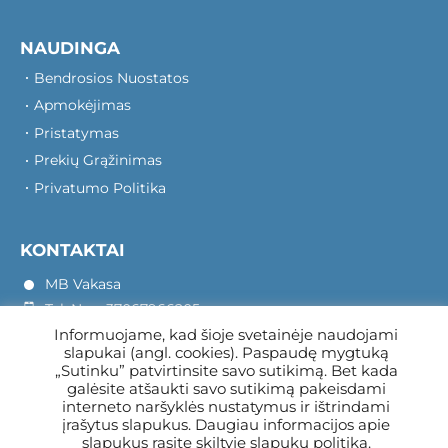
NAUDINGA
Bendrosios Nuostatos
Apmokėjimas
Pristatymas
Prekių Grąžinimas
Privatumo Politika
KONTAKTAI
MB Vakasa
Tel. Nr.: +37067966205
Informuojame, kad šioje svetainėje naudojami
Rotušės A. 16, Kretinga 97140
slapukai (angl. cookies). Paspaudę mygtuką
„Sutinku” patvirtinsite savo sutikimą. Bet kada
galėsite atšaukti savo sutikimą pakeisdami
interneto naršyklės nustatymus ir ištrindami
įrašytus slapukus. Daugiau informacijos apie
slapukus rasite skiltyje
slapukų politika.