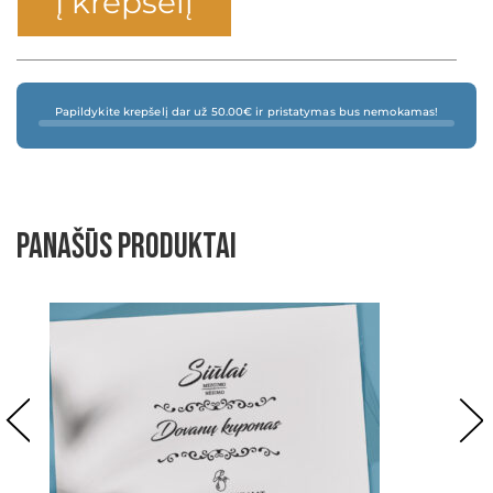
Į krepšelį
Papildykite krepšelį dar už 50.00€ ir pristatymas bus nemokamas!
Panašūs produktai