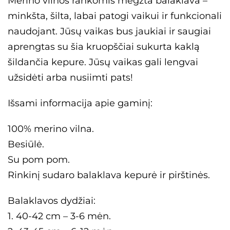
Merino vilnos rankomis megzta balaklava –
minkšta, šilta, labai patogi vaikui ir funkcionali
naudojant. Jūsų vaikas bus jaukiai ir saugiai
aprengtas su šia kruopščiai sukurta kaklą
šildančia kepure. Jūsų vaikas gali lengvai
užsidėti arba nusiimti pats!
Išsami informacija apie gaminį:
100% merino vilna.
Besiūlė.
Su pom pom.
Rinkinį sudaro balaklava kepurė ir pirštinės.
Balaklavos dydžiai:
×
1. 40-42 cm – 3-6 mėn.