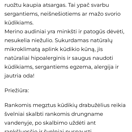
ruožtu kaupia atsargas. Tai ypač svarbu
sergantiems, neišnešiotiems ar mažo svorio
kūdikiams.
Merino audiniai yra minkšti ir patogūs dėvėti,
nesukelia niežulio. Sukurdamas natūralų
mikroklimatą aplink kūdikio kūną, jis
natūraliai hipoalerginis ir saugus naudoti
kūdikiams, sergantiems egzema, alergija ir
jautria oda!
Priežiūra:
Rankomis megztus kūdikių drabužėlius reikia
švelniai skalbti rankomis drungname
vandenyje, po skalbimo uždėti ant
rankšluosčio ir švelniai nuspausti.