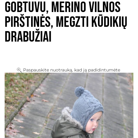
gobtuvu, merino vilnos
pirštinės, megzti kūdikių
drabužiai
Paspauskite nuotrauką, kad ją padidintumėte