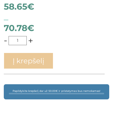
58.65
€
–
70.78
€
-
+
Į krepšelį
Papildykite krepšelį dar už 50.00€ ir pristatymas bus nemokamas!