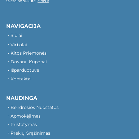
Svetainę sukūrė:
elnis.lt
NAVIGACIJA
Siūlai
Virbalai
Kitos Priemonės
Dovanų Kuponai
Išparduotuve
Kontaktai
NAUDINGA
Bendrosios Nuostatos
Apmokėjimas
Pristatymas
Prekių Grąžinimas