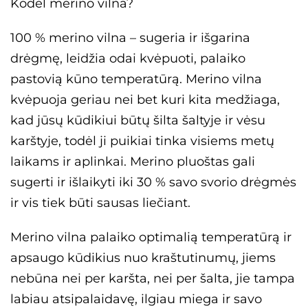
Kodėl merino vilna?
100 % merino vilna – sugeria ir išgarina
drėgmę, leidžia odai kvėpuoti, palaiko
pastovią kūno temperatūrą. Merino vilna
kvėpuoja geriau nei bet kuri kita medžiaga,
kad jūsų kūdikiui būtų šilta šaltyje ir vėsu
karštyje, todėl ji puikiai tinka visiems metų
laikams ir aplinkai. Merino pluoštas gali
sugerti ir išlaikyti iki 30 % savo svorio drėgmės
ir vis tiek būti sausas liečiant.
Merino vilna palaiko optimalią temperatūrą ir
apsaugo kūdikius nuo kraštutinumų, jiems
nebūna nei per karšta, nei per šalta, jie tampa
labiau atsipalaidavę, ilgiau miega ir savo