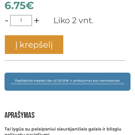
6.75
€
-
+
Liko 2 vnt.
Į krepšelį
Papildykite krepšelį dar už 50.00€ ir pristatymas bus nemokamas!
Aprašymas
Tai lygūs su palaipsniui siaurėjančiais galais ir blizgiu
poliruotu paviršiumi.