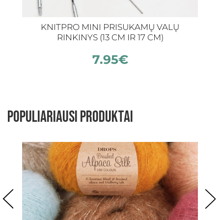
KNITPRO MINI PRISUKAMŲ VALŲ
P
RINKINYS (13 CM IR 17 CM)
7.95
€
Populiariausi produktai