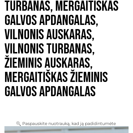
turbanas, mergaitiškas
galvos apdangalas,
vilnonis auskaras,
vilnonis turbanas,
žieminis auskaras,
mergaitiškas žieminis
galvos apdangalas
Paspauskite nuotrauką, kad ją padidintumėte