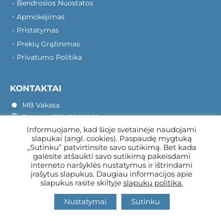
Bendrosios Nuostatos
Apmokėjimas
Pristatymas
Prekių Grąžinimas
Privatumo Politika
KONTAKTAI
MB Vakasa
Tel. Nr.: +37067966205
Informuojame, kad šioje svetainėje naudojami
Rotušės A. 16, Kretinga 97140
slapukai (angl. cookies). Paspaudę mygtuką
„Sutinku” patvirtinsite savo sutikimą. Bet kada
galėsite atšaukti savo sutikimą pakeisdami
interneto naršyklės nustatymus ir ištrindami
įrašytus slapukus. Daugiau informacijos apie
slapukus rasite skiltyje
slapukų politika.
Nustatymai
Sutinku