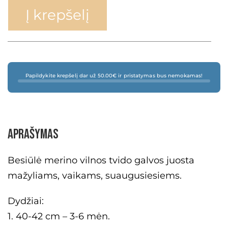
Į krepšelį
Papildykite krepšelį dar už 50.00€ ir pristatymas bus nemokamas!
Aprašymas
Besiūlė merino vilnos tvido galvos juosta
mažyliams, vaikams, suaugusiesiems.
Dydžiai:
1. 40-42 cm – 3-6 mėn.