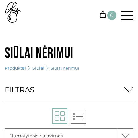
0
SIŪLAI
Siūlai nėrimui
KONTAKTAI
Produktai
Siūlai
Siūlai nėrimui
VIRBALAI IR VĄŠELIAI
KITOS PRIEMONĖS
FILTRAS
DOVANŲ KUPONAI
IŠPARDUOTUVĖ
Numatytasis rikiavimas