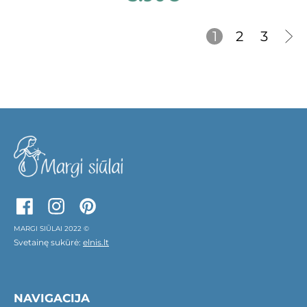
1
2
3
MARGI SIŪLAI 2022 ©
Svetainę sukūrė:
elnis.lt
NAVIGACIJA